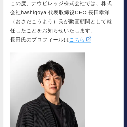
お役立ち資料
この度、ナウビレッジ株式会社では、株式
会社hashigoya 代表取締役CEO 長田幸洋
（おさだこうよう）氏が動画顧問として就
お知らせ
任したことをお知らせいたします。
長田氏のプロフィールは
こちら
会社概要
IR
採用情報
資料請求
お問い合わせ