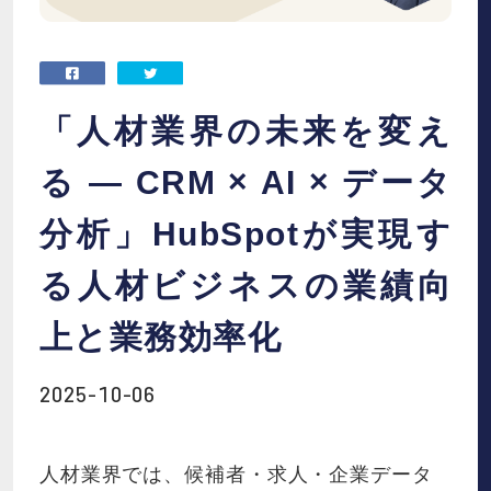
お役立ち資料
お知らせ
「人材業界の未来を変え
会社概要
る ― CRM × AI × データ
分析」HubSpotが実現す
IR
る人材ビジネスの業績向
採用情報
上と業務効率化
2025-10-06
資料請求
お問い合わせ
人材業界では、候補者・求人・企業データ