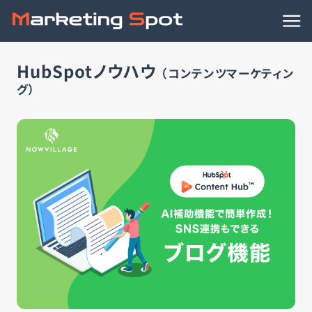
HubSpotノウハウ
HubSpotノウハウ
（コンテンツマーケティン
グ）
連携アプリ
動画で学ぶ
事例
資料ダウンロード
HubSpotの導入支援
HubSpotの活用支援