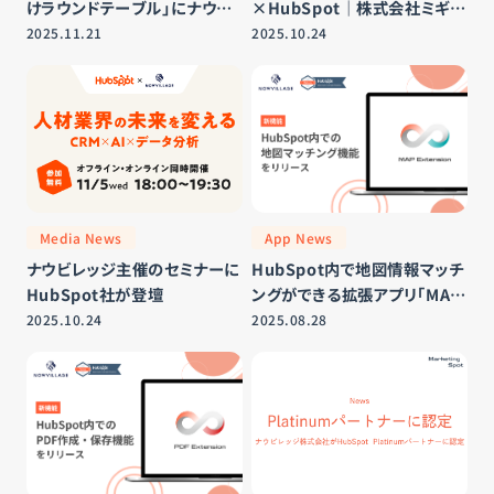
けラウンドテーブル」にナウビ
×HubSpot｜株式会社ミギナ
レッジ株式会社 代表 今村が登
ナメウエ
2025.11.21
2025.10.24
壇
Media News
App News
ナウビレッジ主催のセミナーに
HubSpot内で地図情報マッチ
HubSpot社が登壇
ングができる拡張アプリ「MAP
Extension」をローンチ
2025.10.24
2025.08.28