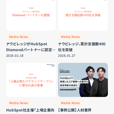
「Partner of the Year」の2部
門に選出
Media News
Media News
ナウビレッジがHubSpot
ナウビレッジ、累計支援数400
Diamondパートナーに認定さ
社を突破
れました
2026.02.18
2026.01.27
Media News
Media News
HubSpot社主催「上場企業向
【事例公開】人材業界