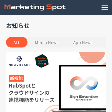
お知らせ
HubSpotノウハウ
連携アプリ
ALL
Media News
App News
H
動画で学ぶ
事例
資料ダウンロード
HubSpotの導入支援
HubSpotの活用支援