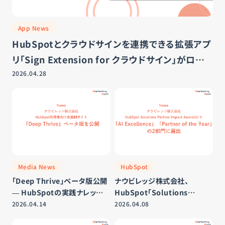
お知らせ
App News
お問い合わせ
HubSpotとクラウドサインを連携できる拡張アプ
リ「Sign Extension for クラウドサイン」がローン
チ
2026.04.28
運営会社
プライバシーポリシー
サイトマップ
Media News
HubSpot
「Deep Thrive」ベータ版公開
ナウビレッジ株式会社、
― HubSpotの実践ナレッジを
HubSpot「Solutions
会員限定で配信
Partner Impact Awards」に
2026.04.14
2026.04.08
て「AI Excellence」および