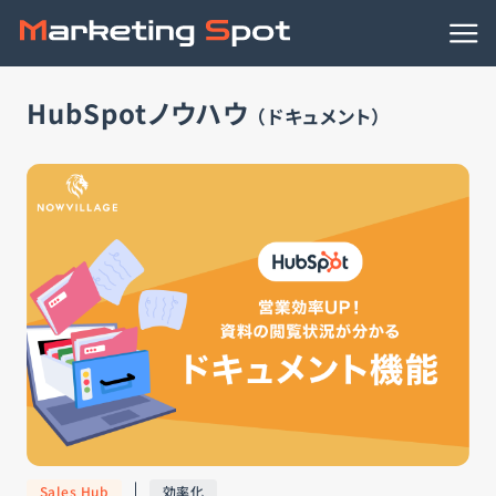
HubSpotノウハウ
HubSpotノウハウ
（ドキュメント）
連携アプリ
動画で学ぶ
事例
資料ダウンロード
HubSpotの導入支援
HubSpotの活用支援
Sales Hub
効率化